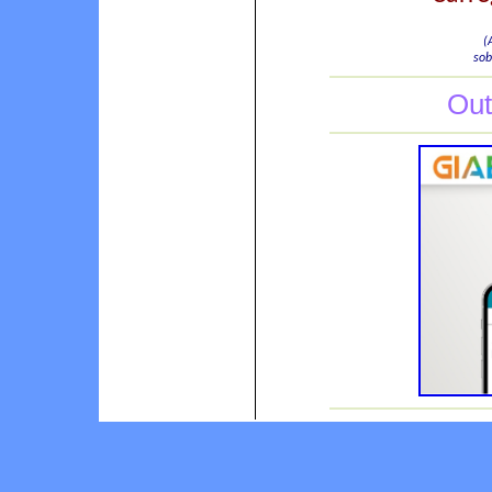
(
sob
Out