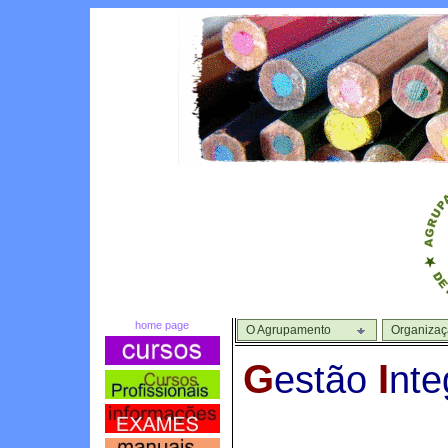
home page
O Agrupamento
Organiza
G
I
estão
nte