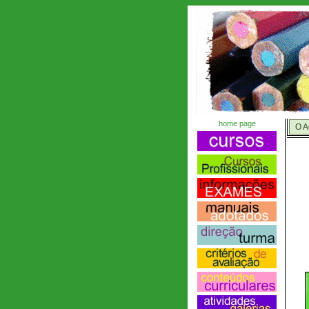
home page
O A