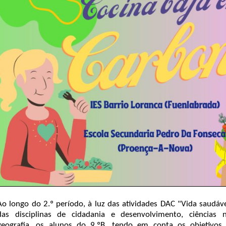
Ao longo do 2.º período, à luz das atividades DAC "Vida saudáv
das disciplinas de cidadania e desenvolvimento, ciências n
geografia, os alunos do 9.ºB, tendo em conta os objetivos