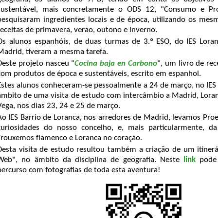
sustentável, mais concretamente o ODS 12, "Consumo e Pro
pesquisaram ingredientes locais e de época, utilizando os mes
receitas de primavera, verão, outono e inverno.
Os alunos espanhóis, de duas turmas de 3.º ESO, do IES Loran
Madrid, tiveram a mesma tarefa.
Deste projeto nasceu "
Cocina baja en Carbono
", um livro de rec
com produtos de época e sustentáveis, escrito em espanhol.
Estes alunos conheceram-se pessoalmente a 24 de março, no IES 
âmbito de uma visita de estudo com intercâmbio a Madrid, Loran
Vega, nos dias 23, 24 e 25 de março.
Ao IES Barrio de Loranca, nos arredores de Madrid, levamos Pr
curiosidades do nosso concelho, e, mais particularmente, d
Trouxemos flamenco e Loranca no coração.
Desta visita de estudo resultou também a criação de um itiner
Web", no âmbito da disciplina de geografia. Neste
link
pode 
percurso com fotografias de toda esta aventura!