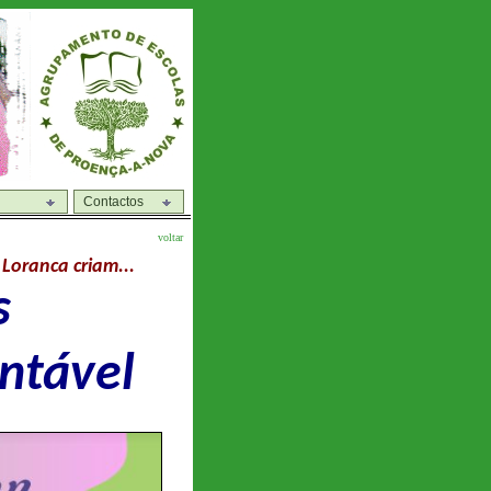
Contactos
voltar
 Loranca criam...
s
entável