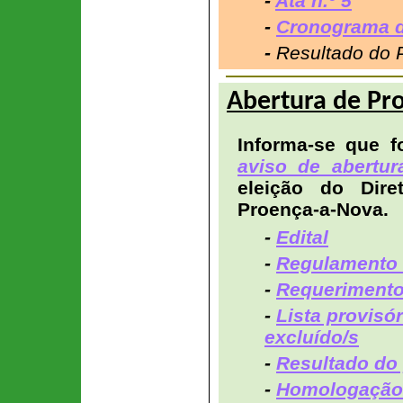
-
Ata n.º 5
-
Cronograma d
-
Resultado do 
Abertura de Pr
Informa-se que f
aviso de abertur
eleição do Dir
Proença-a-Nova.
-
Edital
-
Regulamento 
-
Requeriment
-
Lista provisó
excluído/s
-
Resultado do
-
Homologação 