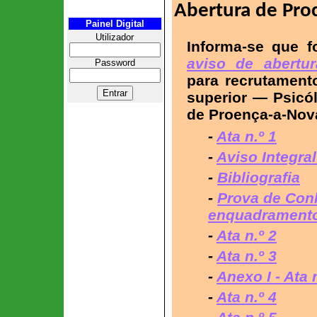
.
Abertura de Pro
Painel Digital
Utilizador
Informa-se que f
aviso de abertur
Password
para recrutamento
superior ― Psicó
de Proença-a-Nov
-
Ata n.º 1
-
Aviso Integra
-
Bibliografia
-
Prova de Con
enquadramento 
-
Ata n.º 2
-
Ata n.º 3
-
Anexo I - Ata n
-
Ata n.º 4