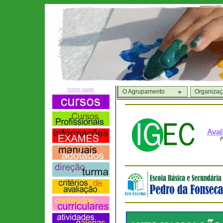
home page
O Agrupamento
Organiza
Aval
F